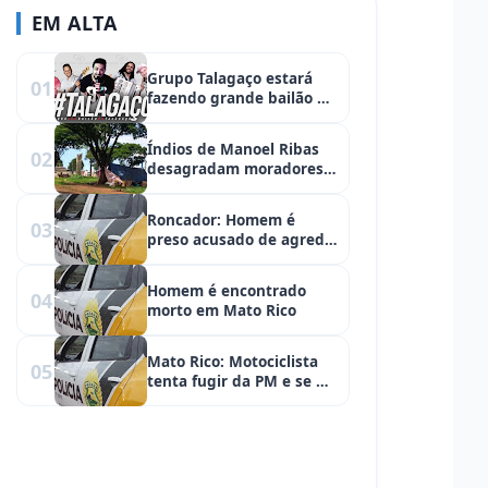
EM ALTA
Grupo Talagaço estará
01
fazendo grande bailão na
Chácara Alquimia
Índios de Manoel Ribas
02
desagradam moradores
em Campo Mourão
Roncador: Homem é
03
preso acusado de agredir
esposa
Homem é encontrado
04
morto em Mato Rico
Mato Rico: Motociclista
05
tenta fugir da PM e se dá
mal