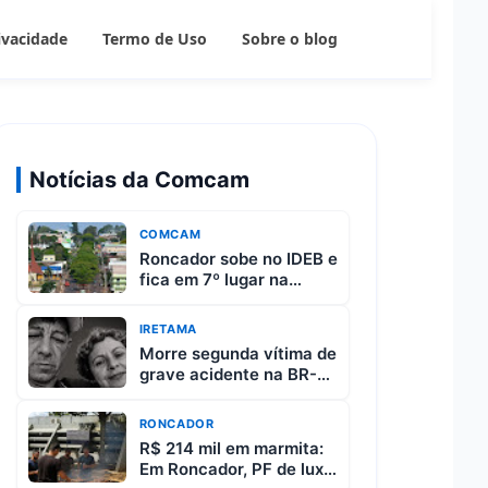
rivacidade
Termo de Uso
Sobre o blog
Notícias da Comcam
COMCAM
Roncador sobe no IDEB e
fica em 7º lugar na
região da Comcam
IRETAMA
Morre segunda vítima de
grave acidente na BR-
487 entre Iretama e
Luiziana
RONCADOR
R$ 214 mil em marmita:
Em Roncador, PF de luxo