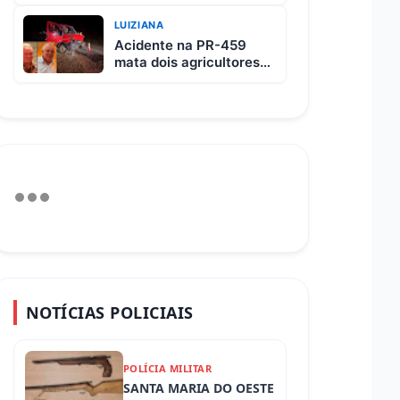
custa R$ 65 e vem com
3 carnes
LUIZIANA
Acidente na PR-459
mata dois agricultores
após colisão entre
picape e caminhão
NOTÍCIAS POLICIAIS
POLÍCIA MILITAR
SANTA MARIA DO OESTE