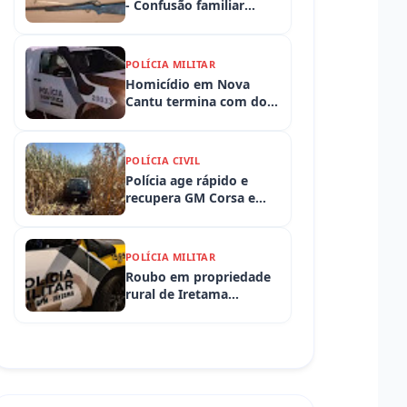
- Confusão familiar
termina com prisão por
ameaça, embriaguez ao
volante e armas
POLÍCIA MILITAR
apreendidas
Homicídio em Nova
Cantu termina com dois
presos em flagrante
POLÍCIA CIVIL
Polícia age rápido e
recupera GM Corsa e
Toyota Hilux levados de
propriedades rurais em
Iretama (PR)
POLÍCIA MILITAR
Roubo em propriedade
rural de Iretama
mobiliza equipes
policiais em Iretama
(PR)