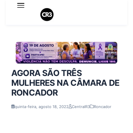
Expediente
Política de Privacidade
Termo de Uso
Sobre o blog
AGORA SÃO TRÊS
MULHERES NA CÂMARA DE
RONCADOR
quinta-feira, agosto 18, 2022
CentralR3
Roncador