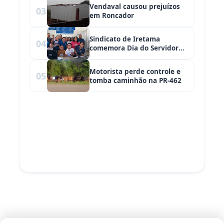
"
Prefeitura de Roncador com
Vendaval causou prejuízos
03
peças”
alt="Roncador:
em Roncador
“Acho
impressionante
Sindicato de Iretama
04
comemora Dia do Servidor
os
Público
números
Motorista perde controle e
05
que estão
tomba caminhão na PR-462
ali. O gasto
da
Prefeitura
de
Roncador
com
peças”"
loading="lazy"
fetchpriority="auto"
decoding="async"
width="85"