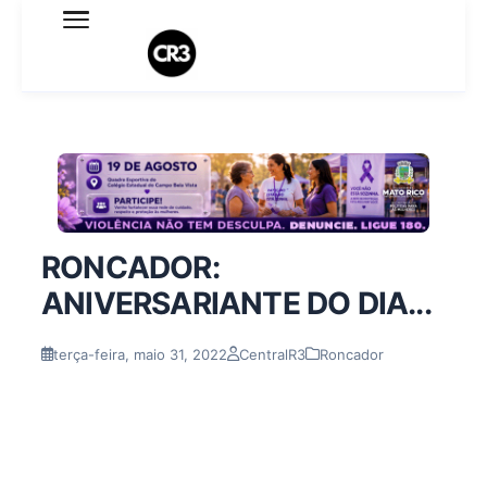
Expediente
Política de Privacidade
Termo de Uso
Sobre o blog
RONCADOR:
ANIVERSARIANTE DO DIA...
terça-feira, maio 31, 2022
CentralR3
Roncador