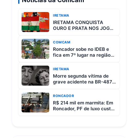
Notícias da Comcam
IRETAMA
IRETAMA CONQUISTA
OURO E PRATA NOS JOGOS
ESCOLARES DO PARANÁ
COMCAM
Roncador sobe no IDEB e
fica em 7º lugar na região
da Comcam
IRETAMA
Morre segunda vítima de
grave acidente na BR-487
entre Iretama e Luiziana
RONCADOR
R$ 214 mil em marmita: Em
Roncador, PF de luxo custa
R$ 65 e vem com 3 carnes