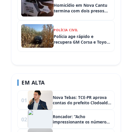
Homicídio em Nova Cantu
termina com dois presos
em flagrante
POLÍCIA CIVIL
Polícia age rápido e
recupera GM Corsa e Toyota
Hilux levados de
propriedades rurais em
Iretama (PR)
EM ALTA
Nova Tebas: TCE-PR aprova
01
contas do prefeito Clodoaldo
Fernandes referente ao ano
de 2018
Roncador: “Acho
02
impressionante os números
que estão ali. O gasto da