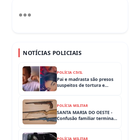
NOTÍCIAS POLICIAIS
POLÍCIA CIVIL
Pai e madrasta são presos
suspeitos de tortura e
morte de criança de 3 anos
POLÍCIA MILITAR
SANTA MARIA DO OESTE -
Confusão familiar termina
com prisão por ameaça,
embriaguez ao volante e
armas apreendidas
POLÍCIA MILITAR