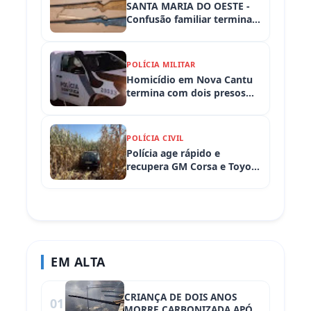
SANTA MARIA DO OESTE -
Confusão familiar termina
com prisão por ameaça,
embriaguez ao volante e
armas apreendidas
POLÍCIA MILITAR
Homicídio em Nova Cantu
termina com dois presos
em flagrante
POLÍCIA CIVIL
Polícia age rápido e
recupera GM Corsa e Toyota
Hilux levados de
propriedades rurais em
Iretama (PR)
EM ALTA
CRIANÇA DE DOIS ANOS
01
MORRE CARBONIZADA APÓS