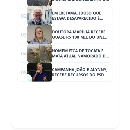
CASA PEGAR FOGO
EM IRETAMA, IDOSO QUE
02
ESTAVA DESAPARECIDO É
ENCONTRADO MORTO EM
RIO
DOUTORA MARÍLIA RECEBE
03
QUASE R$ 100 MIL DO UNIÃO
BRASIL
HOMEM FICA DE TOCAIA E
04
MATA ATUAL NAMORADO DA
EX-MULHER A TIROS EM
PLENA LUZ DO DIA
CAMPANHA JOÃO E ALYNNY,
05
RECEBE RECURSOS DO PSD