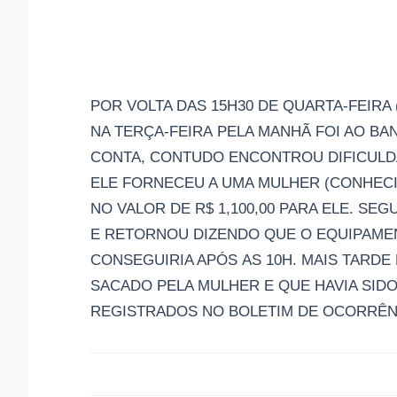
POR VOLTA DAS 15H30 DE QUARTA-FEIRA
NA TERÇA-FEIRA
PELA MANH
Ã
FOI AO BA
CONTA,
CONTUDO ENCONTROU DIFICUL
EL
E
FORNECEU A UMA MULHER
(CONHEC
NO VALOR DE R$ 1,100,00
PARA ELE
.
SEG
E
RETORNOU DIZENDO
QUE O EQUIPAM
CONSEGUIRIA APÓ
S
A
S 10H.
MAIS TARDE
SACADO
PELA MULHER E QUE HAVIA SI
REGISTRADOS NO BOLETIM DE OCORRÊNC