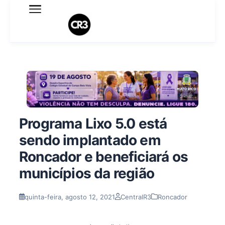
Expediente
Política de Privacidade
Termo de Uso
Sobre o blog
Programa Lixo 5.0 está
sendo implantado em
Roncador e beneficiará os
municípios da região
quinta-feira, agosto 12, 2021
CentralR3
Roncador