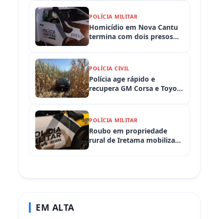
embriaguez ao volante e
armas apreendidas
POLÍCIA MILITAR
Homicídio em Nova Cantu
termina com dois presos
em flagrante
POLÍCIA CIVIL
Polícia age rápido e
recupera GM Corsa e Toyota
Hilux levados de
propriedades rurais em
Iretama (PR)
POLÍCIA MILITAR
Roubo em propriedade
rural de Iretama mobiliza
equipes policiais em
Iretama (PR)
EM ALTA