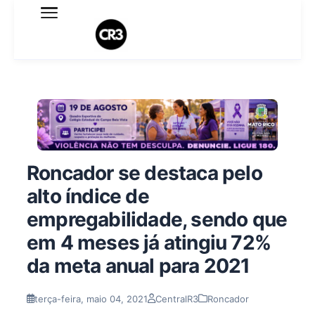
Expediente
Política de Privacidade
Termo de Uso
Sobre o blog
Roncador se destaca pelo
alto índice de
empregabilidade, sendo que
em 4 meses já atingiu 72%
da meta anual para 2021
terça-feira, maio 04, 2021
CentralR3
Roncador