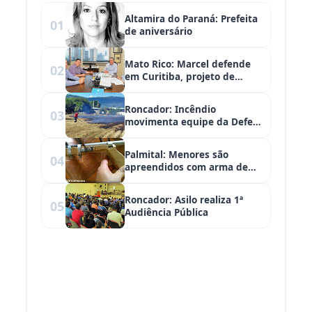
Altamira do Paraná: Prefeita
01
de aniversário
Mato Rico: Marcel defende
02
em Curitiba, projeto de
regularização fundiária
Roncador: Incêndio
03
movimenta equipe da Defesa
Civil
Palmital: Menores são
04
apreendidos com arma de
fogo de fabricação caseira
Roncador: Asilo realiza 1ª
05
Audiência Pública