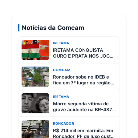
Notícias da Comcam
IRETAMA
IRETAMA CONQUISTA
OURO E PRATA NOS JOGOS
ESCOLARES DO PARANÁ
COMCAM
Roncador sobe no IDEB e
fica em 7º lugar na região
da Comcam
IRETAMA
Morre segunda vítima de
grave acidente na BR-487
entre Iretama e Luiziana
RONCADOR
R$ 214 mil em marmita: Em
Roncador, PF de luxo custa