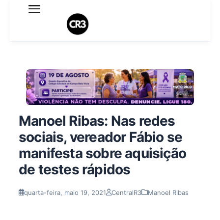
Expediente
Política de Privacidade
Termo de Uso
Sobre o blog
Manoel Ribas: Nas redes
sociais, vereador Fábio se
manifesta sobre aquisição
de testes rápidos
quarta-feira, maio 19, 2021
CentralR3
Manoel Ribas