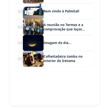
02
Bem vindo à Palmital!
A reunião no Termas e a
03
comprovação que laços
familiares dominam cena
política no Paraná
04
Imagem do dia...
Colheitadeira tomba no
05
interior de Iretama