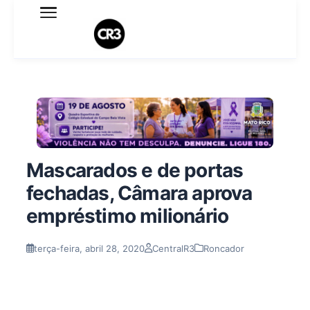
Expediente
Política de Privacidade
Termo de Uso
Sobre o blog
Mascarados e de portas
fechadas, Câmara aprova
empréstimo milionário
terça-feira, abril 28, 2020
CentralR3
Roncador