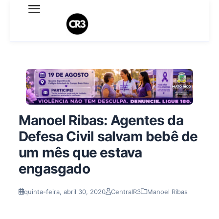
Expediente
Política de Privacidade
Termo de Uso
Sobre o blog
Manoel Ribas: Agentes da
Defesa Civil salvam bebê de
um mês que estava
engasgado
quinta-feira, abril 30, 2020
CentralR3
Manoel Ribas