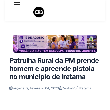
Expediente
Política de Privacidade
Termo de Uso
Sobre o blog
Patrulha Rural da PM prende
homem e apreende pistola
no município de Iretama
terça-feira, fevereiro 04, 2020
CentralR3
Iretama