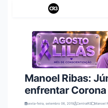
Manoel Ribas: Jú
enfrentar Corona
sexta-feira, setembro 06, 2019
CentralR3
Manoel R