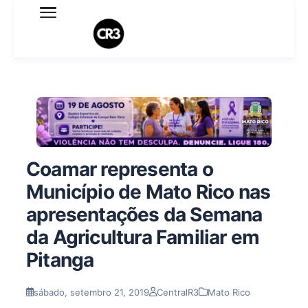
Expediente
Política de Privacidade
Termo de Uso
Sobre o blog
Coamar representa o
Município de Mato Rico nas
apresentações da Semana
da Agricultura Familiar em
Pitanga
sábado, setembro 21, 2019
CentralR3
Mato Rico