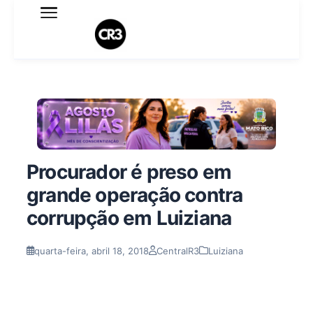
Expediente
Política de Privacidade
Termo de Uso
Sobre o blog
Procurador é preso em
grande operação contra
corrupção em Luiziana
quarta-feira, abril 18, 2018
CentralR3
Luiziana