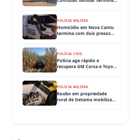
Confusão familiar termina
com prisão por ameaça,
embriaguez ao volante e
armas apreendidas
POLÍCIA MILITAR
Homicídio em Nova Cantu
termina com dois presos
em flagrante
POLÍCIA CIVIL
Polícia age rápido e
recupera GM Corsa e Toyota
Hilux levados de
propriedades rurais em
Iretama (PR)
POLÍCIA MILITAR
Roubo em propriedade
rural de Iretama mobiliza
equipes policiais em
Iretama (PR)