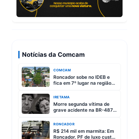
Notícias da Comcam
COMCAM
Roncador sobe no IDEB e
fica em 7º lugar na região
da Comcam
IRETAMA
Morre segunda vítima de
grave acidente na BR-487
entre Iretama e Luiziana
RONCADOR
R$ 214 mil em marmita: Em
Roncador, PF de luxo custa