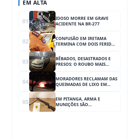
EM ALTA
IDOSO MORRE EM GRAVE
01
ACIDENTE NA BR-277
CONFUSÃO EM IRETAMA
02
TERMINA COM DOIS FERIDOS
E HOMEM PRESO
BÊBADOS, DESASTRADOS E
03
PRESOS: O ROUBO MAIS
CURTO DE IRETAMA
MORADORES RECLAMAM DAS
04
QUEIMADAS DE LIXO EM
IRETAMA - PROBLEMA DE
SAÚDE PÚBLICA!!!
EM PITANGA, ARMA E
05
MUNIÇÕES SÃO
ENCONTRADAS EM
RESIDÊNCIA ABANDONADA