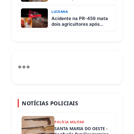
R$ 65 e vem com 3 carnes
LUIZIANA
Acidente na PR-459 mata
dois agricultores após
colisão entre picape e
caminhão
NOTÍCIAS POLICIAIS
POLÍCIA MILITAR
SANTA MARIA DO OESTE -