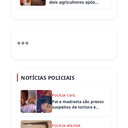
dois agricultores após
colisão entre picape e
caminhão
NOTÍCIAS POLICIAIS
POLÍCIA CIVIL
Pai e madrasta são presos
suspeitos de tortura e
morte de criança de 3 anos
POLÍCIA MILITAR