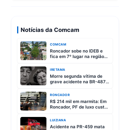
Notícias da Comcam
COMCAM
Roncador sobe no IDEB e
fica em 7º lugar na região
da Comcam
IRETAMA
Morre segunda vítima de
grave acidente na BR-487
entre Iretama e Luiziana
RONCADOR
R$ 214 mil em marmita: Em
Roncador, PF de luxo custa
R$ 65 e vem com 3 carnes
LUIZIANA
Acidente na PR-459 mata