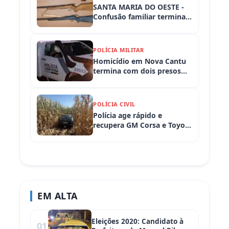
SANTA MARIA DO OESTE -
Confusão familiar termina
com prisão por ameaça,
embriaguez ao volante e
armas apreendidas
POLÍCIA MILITAR
Homicídio em Nova Cantu
termina com dois presos
em flagrante
POLÍCIA CIVIL
Polícia age rápido e
recupera GM Corsa e Toyota
Hilux levados de
propriedades rurais em
Iretama (PR)
EM ALTA
Eleições 2020: Candidato à
01