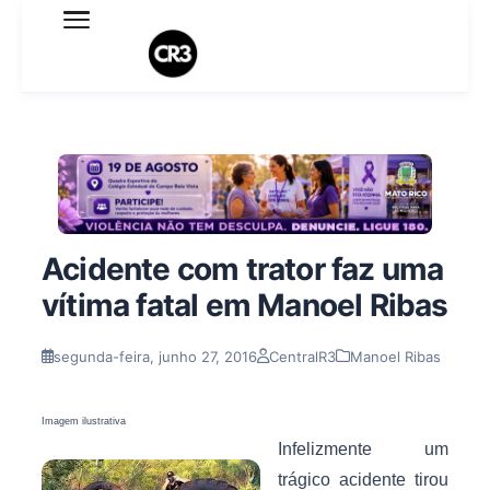
Expediente
Política de Privacidade
Termo de Uso
Sobre o blog
Acidente com trator faz uma
vítima fatal em Manoel Ribas
segunda-feira, junho 27, 2016
CentralR3
Manoel Ribas
Imagem ilustrativa
Infelizmente um
trágico acidente tirou