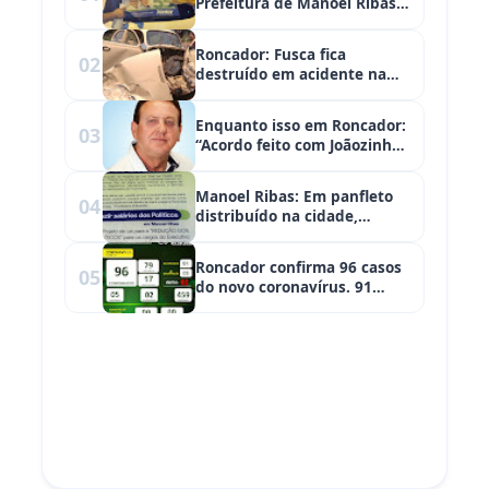
Prefeitura de Manoel Ribas,
Júnior da Ciabella, realiza
'adesivaço'
Roncador: Fusca fica
02
destruído em acidente na
saída para Iretama
Enquanto isso em Roncador:
03
“Acordo feito com Joãozinho,
Ilizeu, Daiane, Ronaldo e
Alexandre Curi, não volto
Manoel Ribas: Em panfleto
04
atrás”
distribuído na cidade,
candidato fala em “fim da
farra das diárias”
Roncador confirma 96 casos
05
do novo coronavírus. 91
pacientes já foram
recuperados