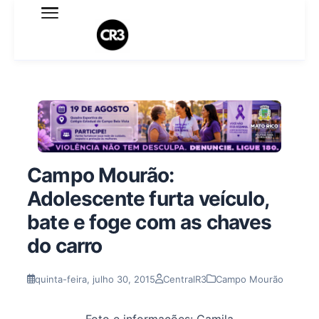
Expediente
Política de Privacidade
Termo de Uso
Sobre o blog
Campo Mourão:
Adolescente furta veículo,
bate e foge com as chaves
do carro
quinta-feira, julho 30, 2015
CentralR3
Campo Mourão
Foto e informações: Camila